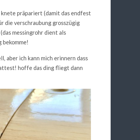
t knete präpariert (damit das endfest
für die verschraubung grosszügig
(das messingrohr dient als
ung bekomme!
, aber ich kann mich erinnern dass
attest! hoffe das ding fliegt dann