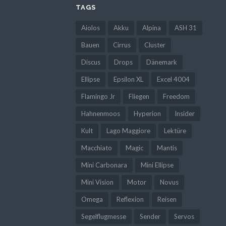
TAGS
Aiolos
Akku
Alpina
ASH 31
Bauen
Cirrus
Cluster
Discus
Drops
Dänemark
Ellipse
Epsilon XL
Excel 4004
Flamingo Jr
Fliegen
Freedom
Hahnenmoos
Hyperion
Insider
Kult
Lago Maggiore
Lektüre
Macchiato
Magic
Mantis
Mini Carbonara
Mini Ellipse
Mini Vision
Motor
Novus
Omega
Reflexion
Reisen
Segelflugmesse
Sender
Servos