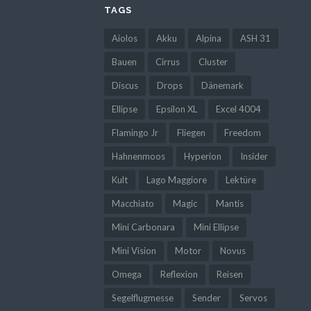
TAGS
Aiolos
Akku
Alpina
ASH 31
Bauen
Cirrus
Cluster
Discus
Drops
Dänemark
Ellipse
Epsilon XL
Excel 4004
Flamingo Jr
Fliegen
Freedom
Hahnenmoos
Hyperion
Insider
Kult
Lago Maggiore
Lektüre
Macchiato
Magic
Mantis
Mini Carbonara
Mini Ellipse
Mini Vision
Motor
Novus
Omega
Reflexion
Reisen
Segelflugmesse
Sender
Servos