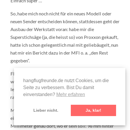
Einfach super …
So, habe mich noch nicht für ein neues Modell oder
neuen Sender entscheiden können, stattdessen geht der
Ausbau der Werkstatt voran: habe mir die
Superstichsäge (ja, die heisst so) von Proxxon gekauft,
hatte ich schon gelegentlich mal mit geliebäugelt, nun
hat mir ein Bericht dazu in der MFI o. a. „den Rest
gegeben“.
Fliegen ging hier in den letzten Tagen garnicht, schon
hangflugfreunde.de nutzt Cookies, um die
wieder Regen, Regen, Regen! Heute ist es besser,
Seite zu verbessern. Bist Du damit
leichter Nordwestwind, also fahre ich vlt. nachher mal
einverstanden?
Mehr erfahren
raus.
Mini Carbonara ist fertig für das Hamo, komplett
Lieber nicht.
Ja, klar!
eingestellt, SP sozusagen durch Zufall auf den
Millimeter genau dort, wo er sein soll: 98 mm hinter