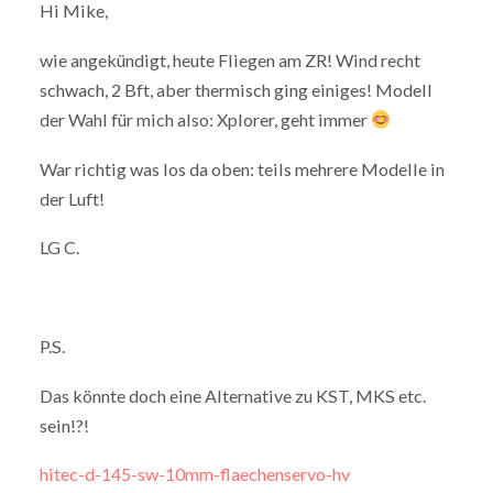
Hi Mike,
wie angekündigt, heute Fliegen am ZR! Wind recht
schwach, 2 Bft, aber thermisch ging einiges! Modell
der Wahl für mich also: Xplorer, geht immer
War richtig was los da oben: teils mehrere Modelle in
der Luft!
LG C.
P.S.
Das könnte doch eine Alternative zu KST, MKS etc.
sein!?!
hitec-d-145-sw-10mm-flaechenservo-hv