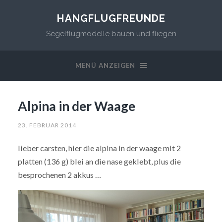
HANGFLUGFREUNDE
Segelflugmodelle bauen und fliegen
MENÜ ANZEIGEN
Alpina in der Waage
23. FEBRUAR 2014
lieber carsten, hier die alpina in der waage mit 2
platten (136 g) blei an die nase geklebt, plus die
besprochenen 2 akkus …