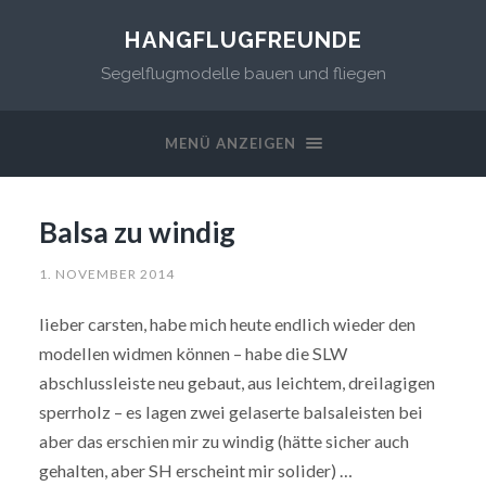
HANGFLUGFREUNDE
Segelflugmodelle bauen und fliegen
MENÜ ANZEIGEN
Balsa zu windig
1. NOVEMBER 2014
lieber carsten, habe mich heute endlich wieder den
modellen widmen können – habe die SLW
abschlussleiste neu gebaut, aus leichtem, dreilagigen
sperrholz – es lagen zwei gelaserte balsaleisten bei
aber das erschien mir zu windig (hätte sicher auch
gehalten, aber SH erscheint mir solider) …