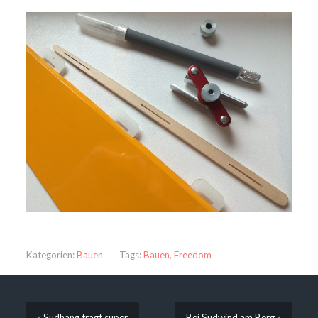
Kategorien:
Bauen
Tags:
Bauen
,
Freedom
« Südhang trägt super
Bei Südwind am Berg »