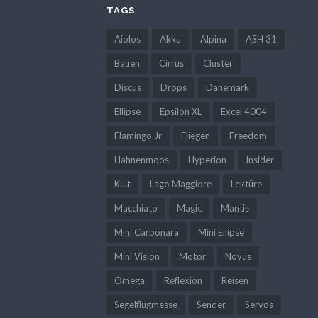
TAGS
Aiolos
Akku
Alpina
ASH 31
Bauen
Cirrus
Cluster
Discus
Drops
Dänemark
Ellipse
Epsilon XL
Excel 4004
Flamingo Jr
Fliegen
Freedom
Hahnenmoos
Hyperion
Insider
Kult
Lago Maggiore
Lektüre
Macchiato
Magic
Mantis
Mini Carbonara
Mini Ellipse
Mini Vision
Motor
Novus
Omega
Reflexion
Reisen
Segelflugmesse
Sender
Servos