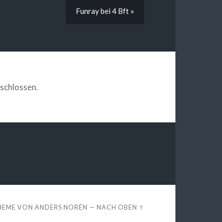
Funray bei 4 Bft »
schlossen.
HEME VON
ANDERS NORÉN
—
NACH OBEN ↑