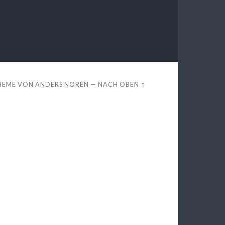
HEME VON
ANDERS NORÉN
—
NACH OBEN ↑