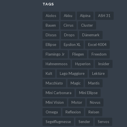
TAGS
Aiolos
Akku
Alpina
ASH 31
Bauen
Cirrus
Cluster
Discus
Drops
Dänemark
Ellipse
Epsilon XL
Excel 4004
Flamingo Jr
Fliegen
Freedom
Hahnenmoos
Hyperion
Insider
Kult
Lago Maggiore
Lektüre
Macchiato
Magic
Mantis
Mini Carbonara
Mini Ellipse
Mini Vision
Motor
Novus
Omega
Reflexion
Reisen
Segelflugmesse
Sender
Servos