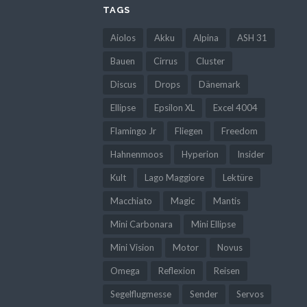
TAGS
Aiolos
Akku
Alpina
ASH 31
Bauen
Cirrus
Cluster
Discus
Drops
Dänemark
Ellipse
Epsilon XL
Excel 4004
Flamingo Jr
Fliegen
Freedom
Hahnenmoos
Hyperion
Insider
Kult
Lago Maggiore
Lektüre
Macchiato
Magic
Mantis
Mini Carbonara
Mini Ellipse
Mini Vision
Motor
Novus
Omega
Reflexion
Reisen
Segelflugmesse
Sender
Servos