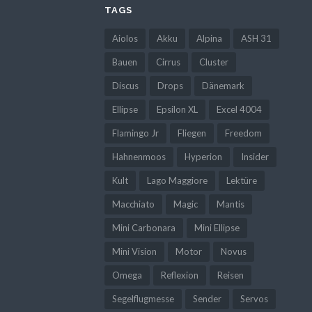
TAGS
Aiolos
Akku
Alpina
ASH 31
Bauen
Cirrus
Cluster
Discus
Drops
Dänemark
Ellipse
Epsilon XL
Excel 4004
Flamingo Jr
Fliegen
Freedom
Hahnenmoos
Hyperion
Insider
Kult
Lago Maggiore
Lektüre
Macchiato
Magic
Mantis
Mini Carbonara
Mini Ellipse
Mini Vision
Motor
Novus
Omega
Reflexion
Reisen
Segelflugmesse
Sender
Servos