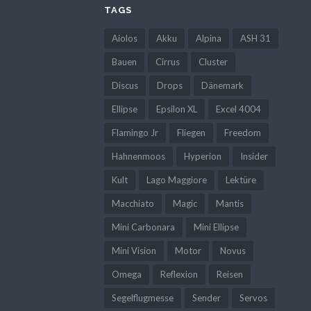
TAGS
Aiolos
Akku
Alpina
ASH 31
Bauen
Cirrus
Cluster
Discus
Drops
Dänemark
Ellipse
Epsilon XL
Excel 4004
Flamingo Jr
Fliegen
Freedom
Hahnenmoos
Hyperion
Insider
Kult
Lago Maggiore
Lektüre
Macchiato
Magic
Mantis
Mini Carbonara
Mini Ellipse
Mini Vision
Motor
Novus
Omega
Reflexion
Reisen
Segelflugmesse
Sender
Servos