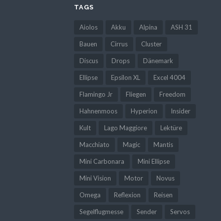
TAGS
Aiolos
Akku
Alpina
ASH 31
Bauen
Cirrus
Cluster
Discus
Drops
Dänemark
Ellipse
Epsilon XL
Excel 4004
Flamingo Jr
Fliegen
Freedom
Hahnenmoos
Hyperion
Insider
Kult
Lago Maggiore
Lektüre
Macchiato
Magic
Mantis
Mini Carbonara
Mini Ellipse
Mini Vision
Motor
Novus
Omega
Reflexion
Reisen
Segelflugmesse
Sender
Servos