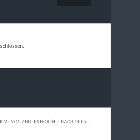
schlossen.
HEME VON
ANDERS NORÉN
—
NACH OBEN ↑