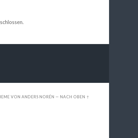
schlossen.
HEME VON
ANDERS NORÉN
—
NACH OBEN ↑