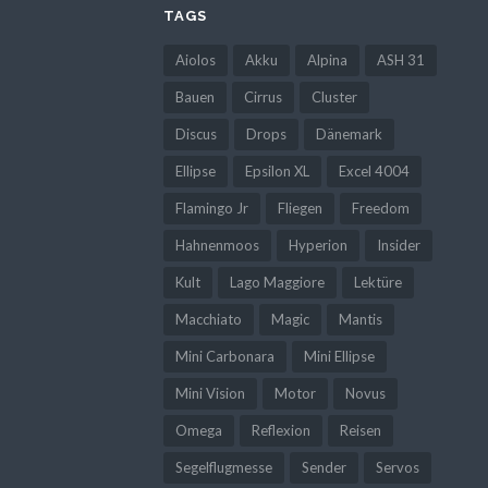
TAGS
Aiolos
Akku
Alpina
ASH 31
Bauen
Cirrus
Cluster
Discus
Drops
Dänemark
Ellipse
Epsilon XL
Excel 4004
Flamingo Jr
Fliegen
Freedom
Hahnenmoos
Hyperion
Insider
Kult
Lago Maggiore
Lektüre
Macchiato
Magic
Mantis
Mini Carbonara
Mini Ellipse
Mini Vision
Motor
Novus
Omega
Reflexion
Reisen
Segelflugmesse
Sender
Servos