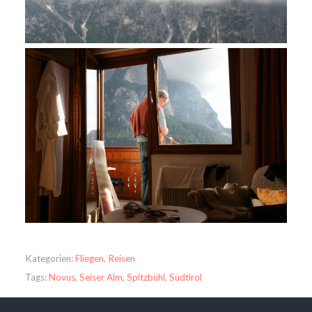
Kategorien:
Fliegen
,
Reisen
Tags:
Novus
,
Seiser Alm
,
Spitzbühl
,
Südtirol