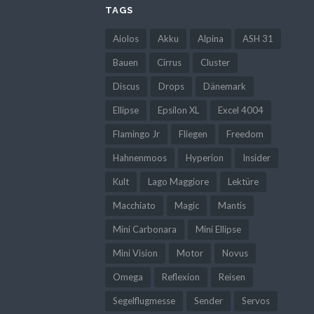
TAGS
Aiolos
Akku
Alpina
ASH 31
Bauen
Cirrus
Cluster
Discus
Drops
Dänemark
Ellipse
Epsilon XL
Excel 4004
Flamingo Jr
Fliegen
Freedom
Hahnenmoos
Hyperion
Insider
Kult
Lago Maggiore
Lektüre
Macchiato
Magic
Mantis
Mini Carbonara
Mini Ellipse
Mini Vision
Motor
Novus
Omega
Reflexion
Reisen
Segelflugmesse
Sender
Servos