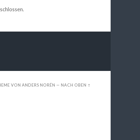
schlossen.
HEME VON
ANDERS NORÉN
—
NACH OBEN ↑