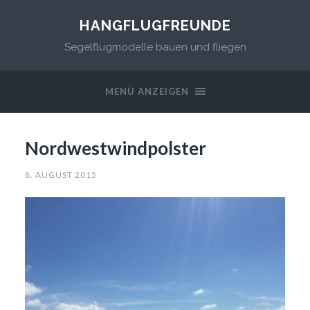
HANGFLUGFREUNDE
Segelflugmodelle bauen und fliegen
MENÜ ANZEIGEN
Nordwestwindpolster
8. AUGUST 2015