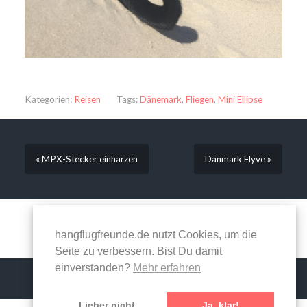
Kategorien:
Reisen
Tags:
Dänemark
,
Fliegen
,
Mini Ellipse
« MPX-Stecker einharzen
Danmark Flyve »
Kommentare sind geschlossen.
hangflugfreunde.de nutzt Cookies, um die
Seite zu verbessern. Bist Du damit
einverstanden?
Mehr erfahren
Lieber nicht.
Ja, klar!