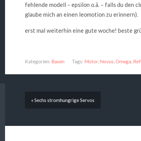
fehlende modell – epsilon o.ä. – falls du den c
glaube mich an einen leomotion zu erinnern).
erst mal weiterhin eine gute woche! beste grü
Kategorien:
Bauen
Tags:
Motor
,
Novus
,
Omega
,
Ref
« Sechs stromhungrige Servos