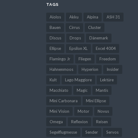
TAGS
Aiolos
Akku
Alpina
ASH 31
Bauen
Cirrus
Cluster
Discus
Drops
Dänemark
Ellipse
Epsilon XL
Excel 4004
Flamingo Jr
Fliegen
Freedom
Hahnenmoos
Hyperion
Insider
Kult
Lago Maggiore
Lektüre
Macchiato
Magic
Mantis
Mini Carbonara
Mini Ellipse
Mini Vision
Motor
Novus
Omega
Reflexion
Reisen
Segelflugmesse
Sender
Servos