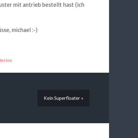
luster mit antrieb bestellt hast (ich
sse, michael :-)
lexion
Kein Superfloater »