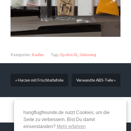
Kategorien:
Kaufen
Tags:
Epsilon XL
,
Unboxing
« Harzen mit Frischhaltefolie
Verwandte ABS-Teile »
Kommentare sind geschlossen.
hangflugfreunde.de nutzt Cookies, um die
Seite zu verbessern. Bist Du damit
einverstanden?
Mehr erfahren