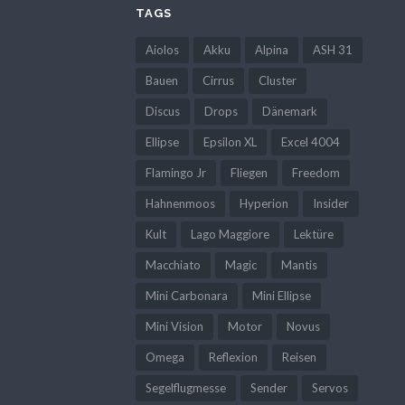
TAGS
Aiolos
Akku
Alpina
ASH 31
Bauen
Cirrus
Cluster
Discus
Drops
Dänemark
Ellipse
Epsilon XL
Excel 4004
Flamingo Jr
Fliegen
Freedom
Hahnenmoos
Hyperion
Insider
Kult
Lago Maggiore
Lektüre
Macchiato
Magic
Mantis
Mini Carbonara
Mini Ellipse
Mini Vision
Motor
Novus
Omega
Reflexion
Reisen
Segelflugmesse
Sender
Servos