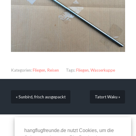
Kategorien:
Fliegen
,
Reisen
Tags:
Fliegen
,
Wasserkuppe
« Sunbird, frisch ausgepackt
Tatort Waku »
Kommentare sind geschlossen.
hangflugfreunde.de nutzt Cookies, um die