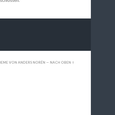
schlossen.
HEME VON
ANDERS NORÉN
—
NACH OBEN ↑