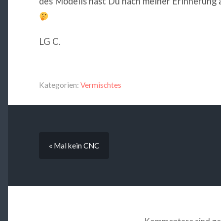
des Modells hast Du nach meiner Erinnerung a
LG C.
Kategorien:
Vermischtes
« Mal kein CNC