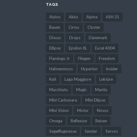
TAGS
Aiolos
Akku
Alpina
ASH 31
Bauen
Cirrus
Cluster
Discus
Drops
Dänemark
Ellipse
Epsilon XL
Excel 4004
Flamingo Jr
Fliegen
Freedom
Hahnenmoos
Hyperion
Insider
Kult
Lago Maggiore
Lektüre
Macchiato
Magic
Mantis
Mini Carbonara
Mini Ellipse
Mini Vision
Motor
Novus
Omega
Reflexion
Reisen
Segelflugmesse
Sender
Servos