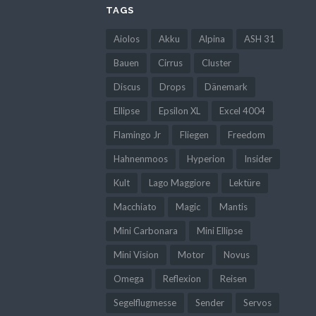
TAGS
Aiolos
Akku
Alpina
ASH 31
Bauen
Cirrus
Cluster
Discus
Drops
Dänemark
Ellipse
Epsilon XL
Excel 4004
Flamingo Jr
Fliegen
Freedom
Hahnenmoos
Hyperion
Insider
Kult
Lago Maggiore
Lektüre
Macchiato
Magic
Mantis
Mini Carbonara
Mini Ellipse
Mini Vision
Motor
Novus
Omega
Reflexion
Reisen
Segelflugmesse
Sender
Servos