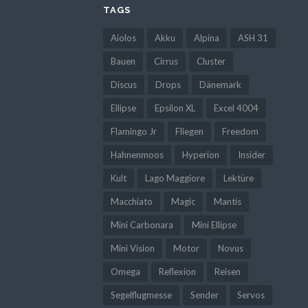
TAGS
Aiolos
Akku
Alpina
ASH 31
Bauen
Cirrus
Cluster
Discus
Drops
Dänemark
Ellipse
Epsilon XL
Excel 4004
Flamingo Jr
Fliegen
Freedom
Hahnenmoos
Hyperion
Insider
Kult
Lago Maggiore
Lektüre
Macchiato
Magic
Mantis
Mini Carbonara
Mini Ellipse
Mini Vision
Motor
Novus
Omega
Reflexion
Reisen
Segelflugmesse
Sender
Servos