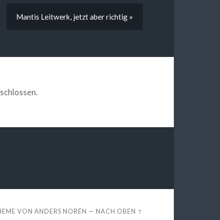
Mantis Leitwerk, jetzt aber richtig »
schlossen.
HEME VON
ANDERS NORÉN
—
NACH OBEN ↑