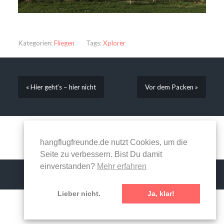
Kategorien:
Fliegen
Tags:
Xplorer
« Hier geht’s – hier nicht
Vor dem Packen »
Kommentare sind geschlossen.
hangflugfreunde.de nutzt Cookies, um die
Seite zu verbessern. Bist Du damit
einverstanden?
Mehr erfahren
Lieber nicht.
Ja, klar!
© 2026
HANGFLUGFREUNDE
—
NACH OBEN ↑