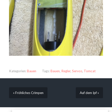
Kategorien:
Bauen
Tags:
Bauen
,
Regler
,
Servos
,
Tomcat
« Fröhliches Crimpen
Auf dem Ipf »