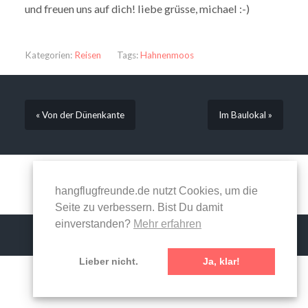
und freuen uns auf dich! liebe grüsse, michael :-)
Kategorien:
Reisen
Tags:
Hahnenmoos
« Von der Dünenkante
Im Baulokal »
Kommentare sind geschlossen.
hangflugfreunde.de nutzt Cookies, um die
Seite zu verbessern. Bist Du damit
einverstanden?
Mehr erfahren
Lieber nicht.
Ja, klar!
© 2026
HANGFLUGFREUNDE
—
NACH OBEN ↑