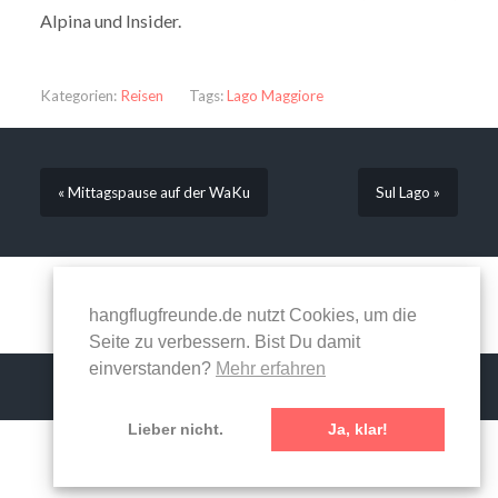
Alpina und Insider.
Kategorien:
Reisen
Tags:
Lago Maggiore
« Mittagspause auf der WaKu
Sul Lago »
Kommentare sind geschlossen.
hangflugfreunde.de nutzt Cookies, um die
Seite zu verbessern. Bist Du damit
einverstanden?
Mehr erfahren
Lieber nicht.
Ja, klar!
© 2026
HANGFLUGFREUNDE
—
NACH OBEN ↑