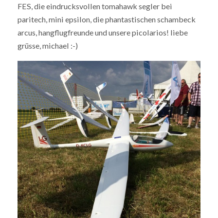
FES, die eindrucksvollen tomahawk segler bei
paritech, mini epsilon, die phantastischen schambeck
arcus, hangflugfreunde und unsere picolarios! liebe
grüsse, michael :-)