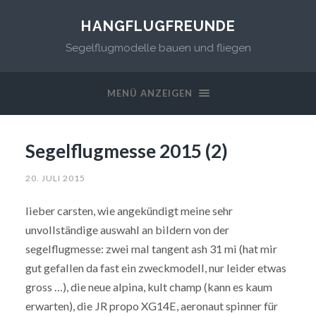
HANGFLUGFREUNDE
Segelflugmodelle bauen und fliegen
MENÜ ANZEIGEN
Segelflugmesse 2015 (2)
20. JULI 2015
lieber carsten, wie angekündigt meine sehr
unvollständige auswahl an bildern von der
segelflugmesse: zwei mal tangent ash 31 mi (hat mir
gut gefallen da fast ein zweckmodell, nur leider etwas
gross …), die neue alpina, kult champ (kann es kaum
erwarten), die JR propo XG14E, aeronaut spinner für