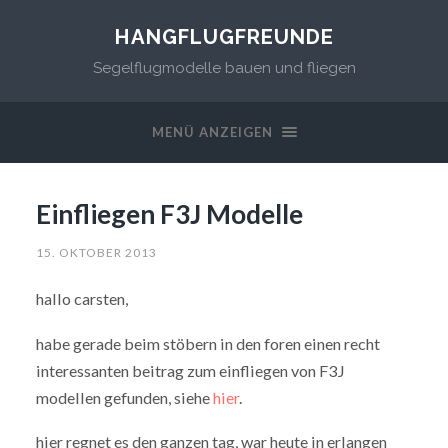
HANGFLUGFREUNDE
Segelflugmodelle bauen und fliegen
MENÜ ANZEIGEN
Einfliegen F3J Modelle
15. OKTOBER 2013
hallo carsten,
habe gerade beim stöbern in den foren einen recht
interessanten beitrag zum einfliegen von F3J
modellen gefunden, siehe
hier
.
hier regnet es den ganzen tag, war heute in erlangen