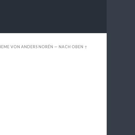
HEME VON
ANDERS NORÉN
—
NACH OBEN ↑