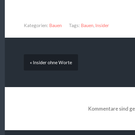
Kategorien:
Bauen
Tags:
Bauen
,
Insider
« Insider ohne Worte
Kommentare sind ge