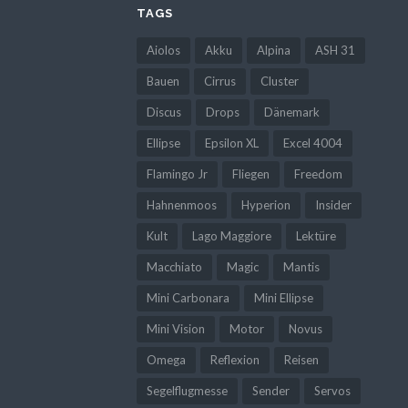
TAGS
Aiolos
Akku
Alpina
ASH 31
Bauen
Cirrus
Cluster
Discus
Drops
Dänemark
Ellipse
Epsilon XL
Excel 4004
Flamingo Jr
Fliegen
Freedom
Hahnenmoos
Hyperion
Insider
Kult
Lago Maggiore
Lektüre
Macchiato
Magic
Mantis
Mini Carbonara
Mini Ellipse
Mini Vision
Motor
Novus
Omega
Reflexion
Reisen
Segelflugmesse
Sender
Servos