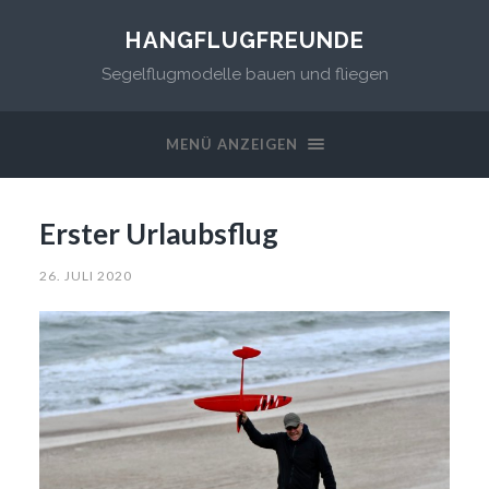
HANGFLUGFREUNDE
Segelflugmodelle bauen und fliegen
MENÜ ANZEIGEN
Erster Urlaubsflug
26. JULI 2020