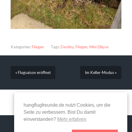
Kategorien:
Fliegen
Tags:
Destiny
,
Fliegen
,
Mini Ellipse
« Flugsaison eröffnet
Im Keller-Modus »
Kommentare sind geschlossen.
hangflugfreunde.de nutzt Cookies, um die
Seite zu verbessern. Bist Du damit
einverstanden?
Mehr erfahren