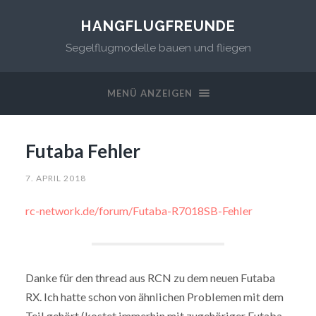
HANGFLUGFREUNDE
Segelflugmodelle bauen und fliegen
MENÜ ANZEIGEN
Futaba Fehler
7. APRIL 2018
rc-network.de/forum/Futaba-R7018SB-Fehler
Danke für den thread aus RCN zu dem neuen Futaba
RX. Ich hatte schon von ähnlichen Problemen mit dem
Teil gehört (kostet immerhin mit zugehöriger Futaba-