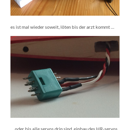
es ist mal wieder soweit, löten bis der arzt kommt …
… oder bis alle servos drin sind. einbau des HR-servos