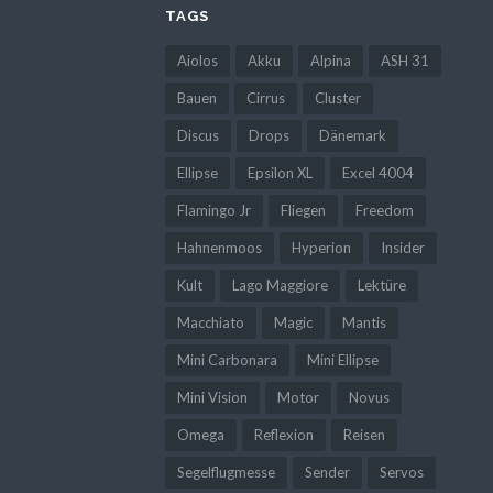
TAGS
Aiolos
Akku
Alpina
ASH 31
Bauen
Cirrus
Cluster
Discus
Drops
Dänemark
Ellipse
Epsilon XL
Excel 4004
Flamingo Jr
Fliegen
Freedom
Hahnenmoos
Hyperion
Insider
Kult
Lago Maggiore
Lektüre
Macchiato
Magic
Mantis
Mini Carbonara
Mini Ellipse
Mini Vision
Motor
Novus
Omega
Reflexion
Reisen
Segelflugmesse
Sender
Servos