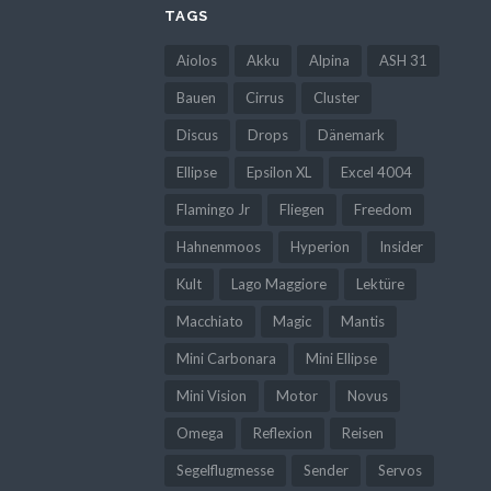
TAGS
Aiolos
Akku
Alpina
ASH 31
Bauen
Cirrus
Cluster
Discus
Drops
Dänemark
Ellipse
Epsilon XL
Excel 4004
Flamingo Jr
Fliegen
Freedom
Hahnenmoos
Hyperion
Insider
Kult
Lago Maggiore
Lektüre
Macchiato
Magic
Mantis
Mini Carbonara
Mini Ellipse
Mini Vision
Motor
Novus
Omega
Reflexion
Reisen
Segelflugmesse
Sender
Servos