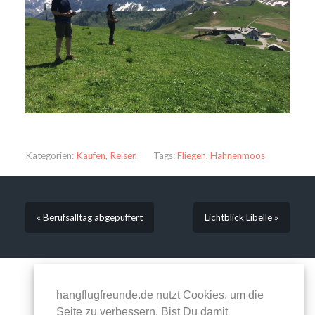
Kategorien:
Kaufen
,
Reisen
Tags:
Fliegen
,
Hahnenmoos
« Berufsalltag abgepuffert
Lichtblick Libelle »
Kommentare sind geschlossen.
hangflugfreunde.de nutzt Cookies, um die
Seite zu verbessern. Bist Du damit