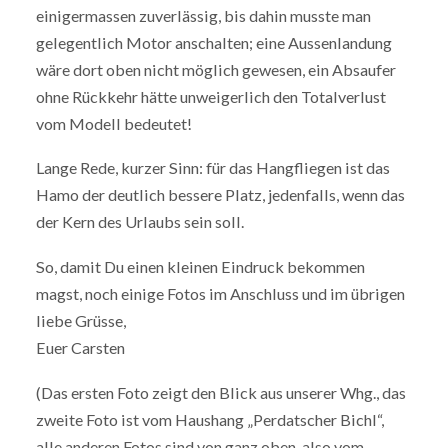
einigermassen zuverlässig, bis dahin musste man
gelegentlich Motor anschalten; eine Aussenlandung
wäre dort oben nicht möglich gewesen, ein Absaufer
ohne Rückkehr hätte unweigerlich den Totalverlust
vom Modell bedeutet!
Lange Rede, kurzer Sinn: für das Hangfliegen ist das
Hamo der deutlich bessere Platz, jedenfalls, wenn das
der Kern des Urlaubs sein soll.
So, damit Du einen kleinen Eindruck bekommen
magst, noch einige Fotos im Anschluss und im übrigen
liebe Grüsse,
Euer Carsten
(Das ersten Foto zeigt den Blick aus unserer Whg., das
zweite Foto ist vom Haushang „Perdatscher Bichl“,
alle anderen Fotos sind von ganz oben, also vom