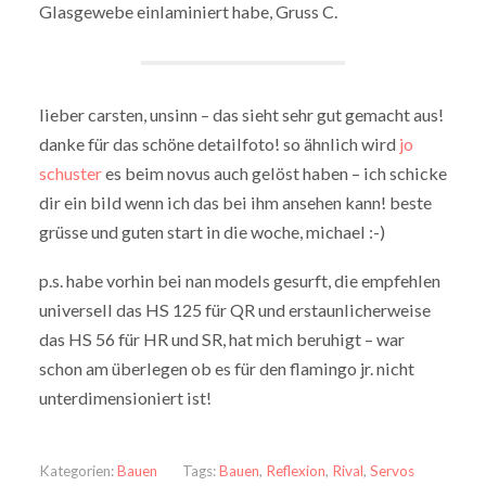
Glasgewebe einlaminiert habe, Gruss C.
lieber carsten, unsinn – das sieht sehr gut gemacht aus!
danke für das schöne detailfoto! so ähnlich wird
jo
schuster
es beim novus auch gelöst haben – ich schicke
dir ein bild wenn ich das bei ihm ansehen kann! beste
grüsse und guten start in die woche, michael :-)
p.s. habe vorhin bei nan models gesurft, die empfehlen
universell das HS 125 für QR und erstaunlicherweise
das HS 56 für HR und SR, hat mich beruhigt – war
schon am überlegen ob es für den flamingo jr. nicht
unterdimensioniert ist!
Kategorien:
Bauen
Tags:
Bauen
,
Reflexion
,
Rival
,
Servos