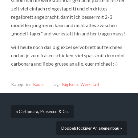
schon mal die werkstatt klar gemacht (hatte in letzter
zeit viel einfach reingestapelt) und ein drittes
regalbrett angebracht, damit ich besser mit 2-3
modellen jonglieren kann und nicht alles zwischen
„modell-lager“ und werkstatt hin und her tragen muss!
will heute noch das big excel servobrett aufzeichnen
und an jo zum fräsen schicken. viel spass mit dem mini
carbonara und liebe grüsse an alle, euer michael :-)
Kategorien:
Bauen
Tags:
Big Excel
,
Werkstatt
« Carbonara, Prosecco & Co.
Doppelstöckiger Anlageneinbau »